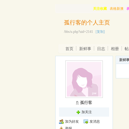
关注收藏
表格新澳
孤行客的个人主页
/bbs/u.php?uid=2141
[复制]
首页
新鲜事
日志
相册
帖
新鲜
孤行客
加关注
加为好友
发消息
举报