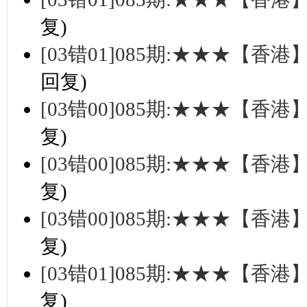
复)
[03错01]085期:★★★【
回复)
[03错00]085期:★★★【香
复)
[03错00]085期:★★★【香
复)
[03错00]085期:★★★【香
复)
[03错01]085期:★★★【香
复)