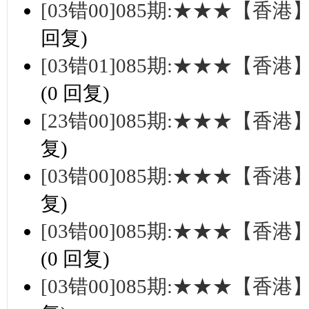
[03错00]085期:★★★【
回复)
[03错01]085期:★★★【
(0 回复)
[23错00]085期:★★★【香
复)
[03错00]085期:★★★【香
复)
[03错00]085期:★★★【
(0 回复)
[03错00]085期:★★★【香